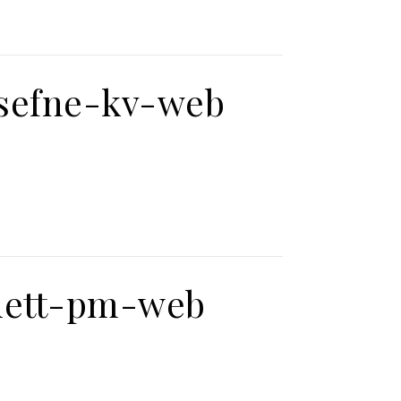
zsefne-kv-web
nett-pm-web