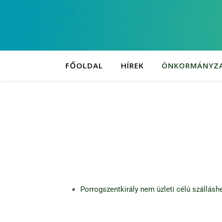
FŐOLDAL
HÍREK
ÖNKORMÁNYZ
Porrogszentkirály nem üzleti célú szállásh