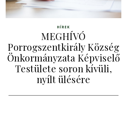
HÍREK
MEGHÍVÓ
Porrogszentkirály Község
Önkormányzata Képviselő
Testülete soron kívüli,
nyílt ülésére