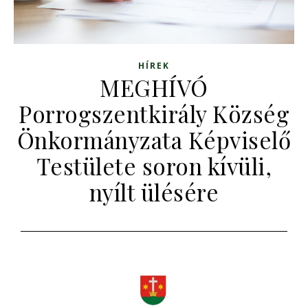
HÍREK
MEGHÍVÓ
Porrogszentkirály Község
Önkormányzata Képviselő
Testülete soron kívüli,
nyílt ülésére